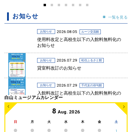
お知らせ
一覧を見る
2026.08.05
お知らせ
ルーツ交流館
使用料改定と高校生以下の入館料無料化の
お知らせ
2026.07.29
お知らせ
松任ふるさと館
貸室料改訂のお知らせ
2026.07.29
お知らせ
千代女の俳句館
入館料改訂と高校生以下の入館料無料化の
白山ミュージアムカレンダー
お知らせ
8
Aug. 2026
2026.07.26
イベント
中川一政記念美術館
2026.7.25・26 夏休みキッズプログラム
日
月
火
水
木
金
土
「一政に挑戦！油絵を描いてみよう」を開
1