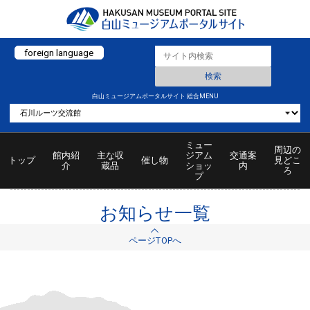
foreign language
白山ミュージアムポータルサイト 総合MENU
ミュー
周辺の
館内紹
主な収
ジアム
交通案
トップ
催し物
見どこ
介
蔵品
ショッ
内
ろ
プ
お知らせ一覧
ページTOPへ