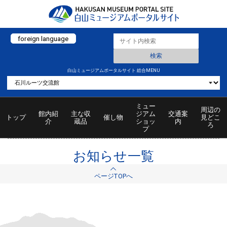
foreign language
白山ミュージアムポータルサイト 総合MENU
ミュー
周辺の
館内紹
主な収
ジアム
交通案
トップ
催し物
見どこ
介
蔵品
ショッ
内
ろ
プ
お知らせ一覧
ページTOPへ