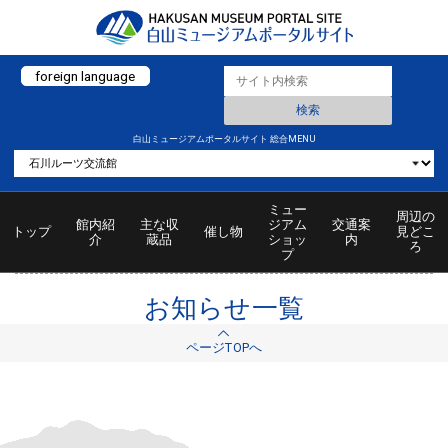
foreign language
白山ミュージアムポータルサイト 総合MENU
ミュー
周辺の
館内紹
主な収
ジアム
交通案
トップ
催し物
見どこ
介
蔵品
ショッ
内
ろ
プ
お知らせ一覧
ページTOPへ