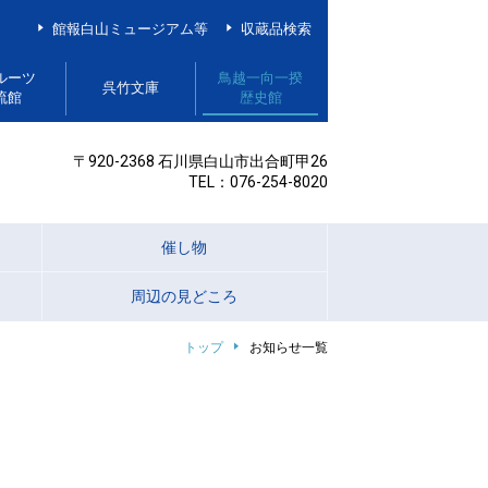
館報白山ミュージアム等
収蔵品検索
ルーツ
鳥越一向一揆
呉竹文庫
流館
歴史館
〒920-2368 石川県白山市出合町甲26
TEL：076-254-8020
催し物
周辺の見どころ
トップ
お知らせ一覧