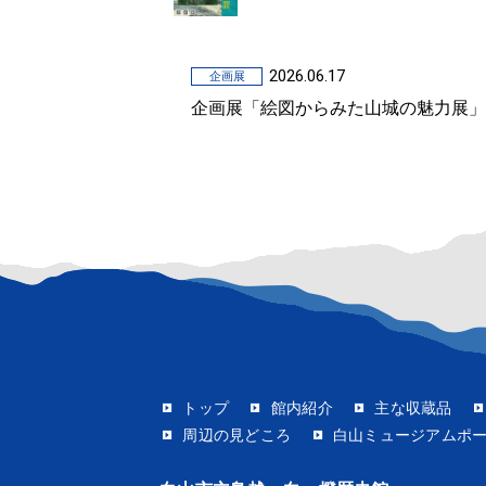
2026.06.17
企画展
企画展「絵図からみた山城の魅力展」
トップ
館内紹介
主な収蔵品
周辺の見どころ
白山ミュージアムポ