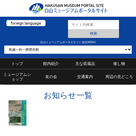
foreign language
白山ミュージアムポータルサイト 総合MENU
トップ
館内紹介
主な収蔵品
催し物
ミュージアムシ
友の会
交通案内
周辺の見どころ
ョップ
お知らせ一覧