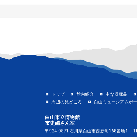
トップ
館内紹介
主な収蔵品
周辺の見どころ
白山ミュージアムポ
白山市立博物館
市史編さん室
〒924-0871 石川県白山市西新町168番地1
T