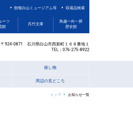
館報白山ミュージアム等
収蔵品検索
ルーツ
鳥越一向一揆
呉竹文庫
流館
歴史館
〒924-0871 石川県白山市西新町１６８番地１
TEL：076-275-8922
催し物
周辺の見どころ
トップ
お知らせ一覧