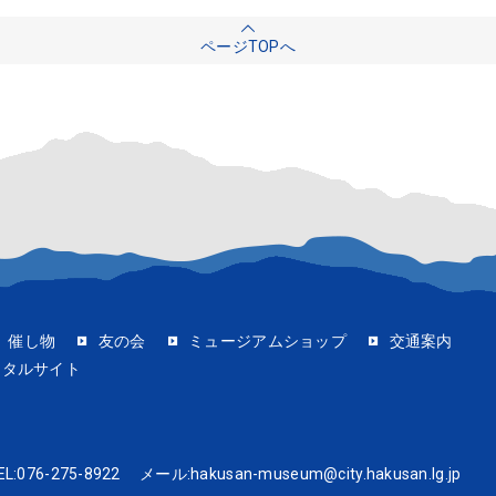
ページTOPへ
催し物
友の会
ミュージアムショップ
交通案内
ータルサイト
EL:
076-275-8922
メール:
hakusan-museum@city.hakusan.lg.jp