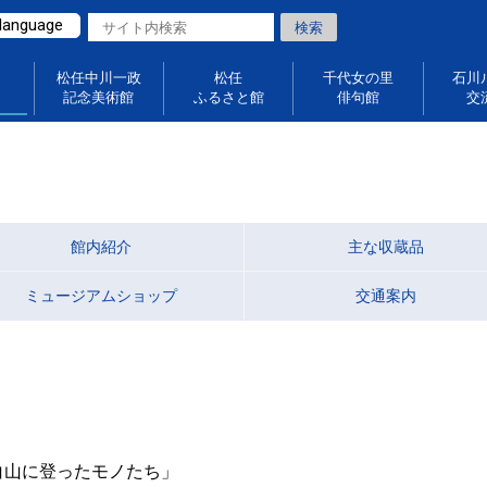
 language
松任中川一政
松任
千代女の里
石川
記念美術館
ふるさと館
俳句館
交
館内紹介
主な収蔵品
ミュージアムショップ
交通案内
画展「白山に登ったモノたち」