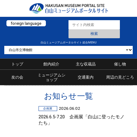
foreign language
白山ミュージアムポータルサイト 総合MENU
トップ
館内紹介
主な収蔵品
催し物
ミュージアムシ
友の会
交通案内
周辺の見どころ
ョップ
お知らせ一覧
2026.06.02
企画展
2026.6.5-7.20 企画展「白山に登ったモノ
たち」