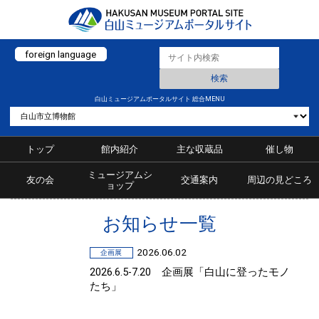
foreign language
白山ミュージアムポータルサイト 総合MENU
トップ
館内紹介
主な収蔵品
催し物
ミュージアムシ
友の会
交通案内
周辺の見どころ
ョップ
お知らせ一覧
2026.06.02
企画展
2026.6.5-7.20 企画展「白山に登ったモノ
たち」