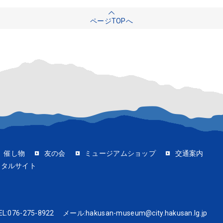
ページTOPへ
催し物
友の会
ミュージアムショップ
交通案内
ータルサイト
EL:
076-275-8922
メール:
hakusan-museum@city.hakusan.lg.jp