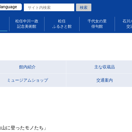
 language
松任中川一政
松任
千代女の里
石川
記念美術館
ふるさと館
俳句館
交
館内紹介
主な収蔵品
ミュージアムショップ
交通案内
画展「白山に登ったモノたち」