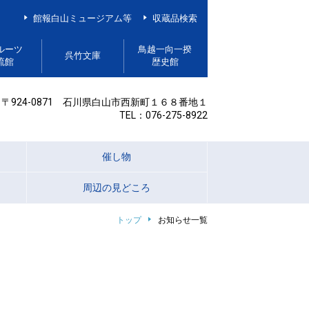
館報白山ミュージアム等
収蔵品検索
ルーツ
鳥越一向一揆
呉竹文庫
流館
歴史館
〒924-0871 石川県白山市西新町１６８番地１
TEL：076-275-8922
催し物
周辺の見どころ
トップ
お知らせ一覧