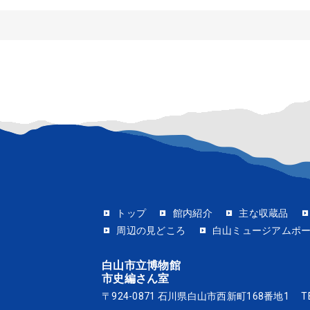
トップ
館内紹介
主な収蔵品
周辺の見どころ
白山ミュージアムポ
白山市立博物館
市史編さん室
〒924-0871 石川県白山市西新町168番地1
T