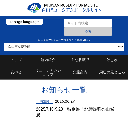
foreign language
白山ミュージアムポータルサイト 総合MENU
トップ
館内紹介
主な収蔵品
催し物
ミュージアムシ
友の会
交通案内
周辺の見どころ
ョップ
お知らせ一覧
2025.06.27
特別展
2025.7.18-9.23 特別展「北陸最強の山城」
展