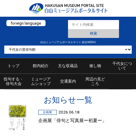
foreign language
白山ミュージアムポータルサイト 総合MENU
千代女につ
トップ
館内紹介
主な収蔵品
催し物
いて
投句する・
ミュージア
周辺の見ど
交通案内
俳句大会
ムショップ
ころ
お知らせ一覧
2026.06.18
企画展
企画展「俳句と写真展ー初夏ー」