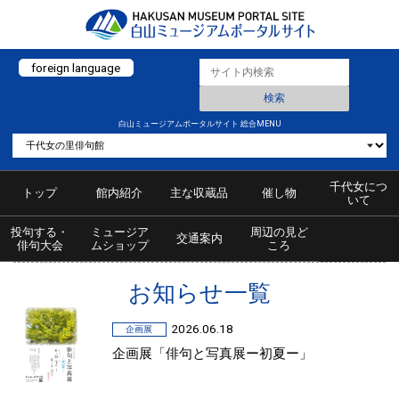
foreign language
白山ミュージアムポータルサイト 総合MENU
千代女につ
トップ
館内紹介
主な収蔵品
催し物
いて
投句する・
ミュージア
周辺の見ど
交通案内
俳句大会
ムショップ
ころ
お知らせ一覧
2026.06.18
企画展
企画展「俳句と写真展ー初夏ー」