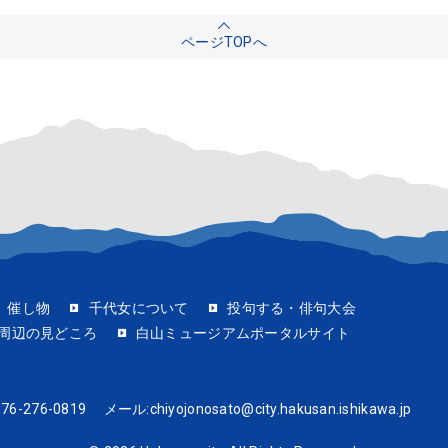
ページTOPへ
催し物
千代女について
投句する・俳句大会
周辺の見どころ
白山ミュージアムポータルサイト
076-276-0819
メール:
chiyojonosato@city.hakusan.ishikawa.jp