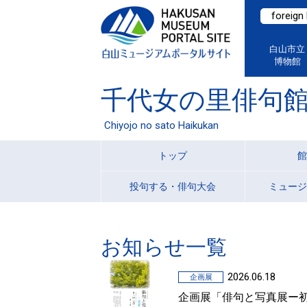
foreign
白山市立
博物館
千代女の里俳句
Chiyojo no sato Haikukan
トップ
館
投句する・俳句大会
ミュージ
お知らせ一覧
2026.06.18
企画展
企画展「俳句と写真展ー