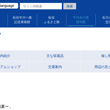
 language
松任中川一政
松任
千代女の里
石川
記念美術館
ふるさと館
俳句館
交
館
内紹介
主な収蔵品
催し
アムショップ
交通案内
周辺の見
初夏ー」