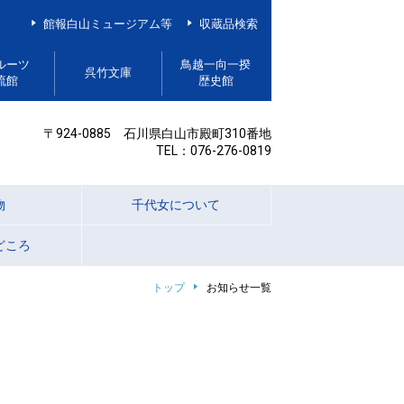
館報白山ミュージアム等
収蔵品検索
ルーツ
鳥越一向一揆
呉竹文庫
流館
歴史館
〒924-0885 石川県白山市殿町310番地
TEL：076-276-0819
物
千代女について
どころ
トップ
お知らせ一覧