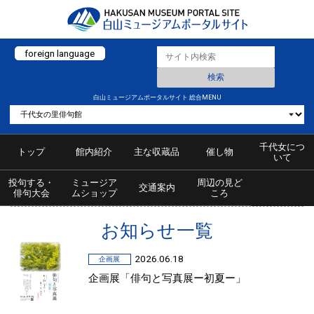
foreign language
白山ミュージアムポータルサイト 総合MENU
千代女につ
トップ
館内紹介
主な収蔵品
催し物
いて
投句する・
ミュージア
周辺の見ど
交通案内
俳句大会
ムショップ
ころ
お知らせ一覧
2026.06.18
企画展
企画展「俳句と写真展ー初夏ー」