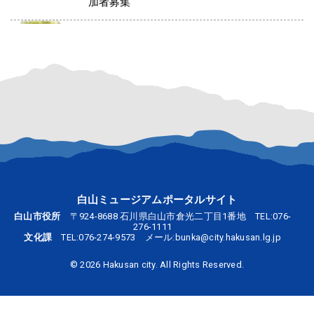
加者募集
2026.06.18
企画展
千代女の里俳句館
企画展「俳句と写真展ー初夏ー」
2026.06.17
企画展
鳥越一向一揆歴史館
企画展「絵図からみた山城の魅力展」
2026.05.31
企画展
呉竹文庫
企画展「ポスターで知る呉竹文庫」のお知
らせ
白山ミュージアムポータルサイト
白山市役所
〒924-8688 石川県白山市倉光二丁目1番地 TEL:
076-
2026.05.28
お知らせ
ルーツ交流館
276-1111
文化課
TEL:
076-274-9573
メール:
bunka@city.hakusan.lg.jp
利用制限について
©
2026 Hakusan city. All Rights Reserved.
2026.02.08
展覧会
中川一政記念美術館
2026.3.5-8.23 2026前期テーマ展「中川一政