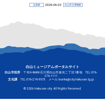
2026.06.02
企画展
白山市立博物館
2026.6.5-7.20 企画展「白山に登ったモノ
たち」
2026.05.31
企画展
呉竹文庫
企画展「ポスターで知る呉竹文庫」のお知
らせ
2026.05.28
お知らせ
ルーツ交流館
利用制限について
白山ミュージアムポータルサイト
2026.02.08
展覧会
中川一政記念美術館
白山市役所
〒924-8688 石川県白山市倉光二丁目1番地 TEL:
076-
276-1111
2026.3.5-8.23 2026前期テーマ展「中川一政
文化課
TEL:
076-274-9573
メール:
bunka@city.hakusan.lg.jp
の薔薇 描く悦び－晩年作を中心に－」
©
2026 Hakusan city. All Rights Reserved.