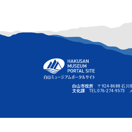
2026.05.31
企画展
呉竹
企画展「ポスターで知る
2026.05.28
お知らせ
ルー
利用制限について
2026.02.08
展覧会
中川
2026.3.5-8.23 
白山市役所
〒924-8688 石
文化課
TEL:
076-274-9573
メ