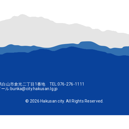
文庫
呉竹文庫」のお知らせ
ツ交流館
一政記念美術館
白山ミュージアムポータルサ
2026前期テーマ展「中川一政の薔薇 描く悦び－晩年作を中心に－」
川県白山市倉光二丁目1番地 TEL:
076-276-1111
ール:
bunka@city.hakusan.lg.jp
©
2026 Hakusan city. All Rights Reserved.