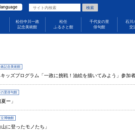
 language
松任中川一政
松任
千代女の里
石川
記念美術館
ふるさと館
俳句館
交
一政記念美術館
026夏休みキッズプログラム「一政に挑戦！油絵を描いてみよう」参加
女の里俳句館
初夏ー」
市立博物館
画展「白山に登ったモノたち」