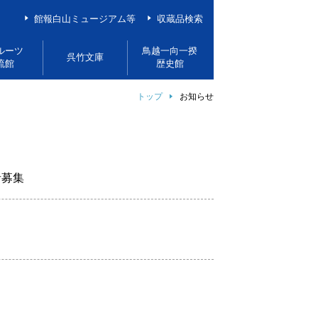
館報白山ミュージアム等
収蔵品検索
ルーツ
鳥越一向一揆
呉竹文庫
流館
歴史館
トップ
お知らせ
者募集