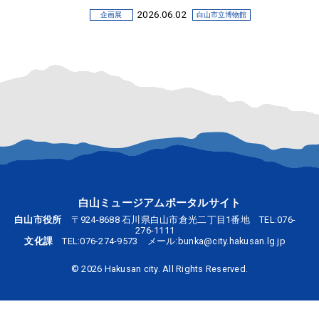
2026.06.02
企画展
白山市立博物館
2026.6.5-7.20 企画展「白山に登ったモノ
たち」
2026.05.31
企画展
呉竹文庫
企画展「ポスターで知る呉竹文庫」のお知
らせ
2026.05.28
お知らせ
ルーツ交流館
利用制限について
白山ミュージアムポータルサイト
2026.02.08
展覧会
中川一政記念美術館
白山市役所
〒924-8688 石川県白山市倉光二丁目1番地 TEL:
076-
276-1111
2026.3.5-8.23 2026前期テーマ展「中川一政
文化課
TEL:
076-274-9573
メール:
bunka@city.hakusan.lg.jp
の薔薇 描く悦び－晩年作を中心に－」
©
2026 Hakusan city. All Rights Reserved.