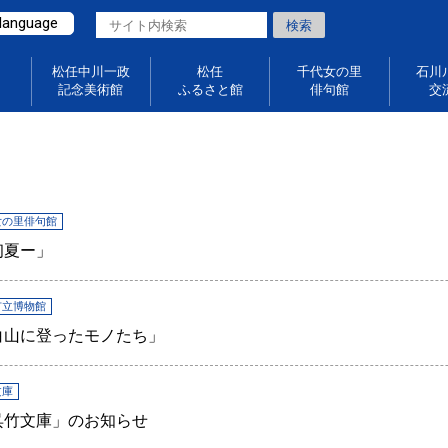
 language
松任中川一政
松任
千代女の里
石川
記念美術館
ふるさと館
俳句館
交
女の里俳句館
初夏ー」
市立博物館
画展「白山に登ったモノたち」
文庫
呉竹文庫」のお知らせ