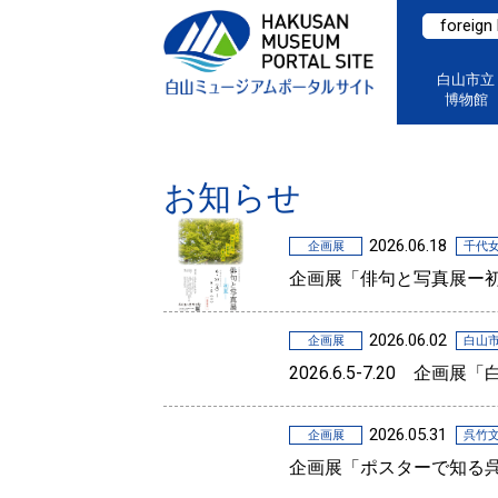
foreign
白山市立
博物館
お知らせ
2026.06.18
企画展
千代
企画展「俳句と写真展ー
2026.06.02
企画展
白山
2026.6.5-7.20 企
2026.05.31
企画展
呉竹
企画展「ポスターで知る