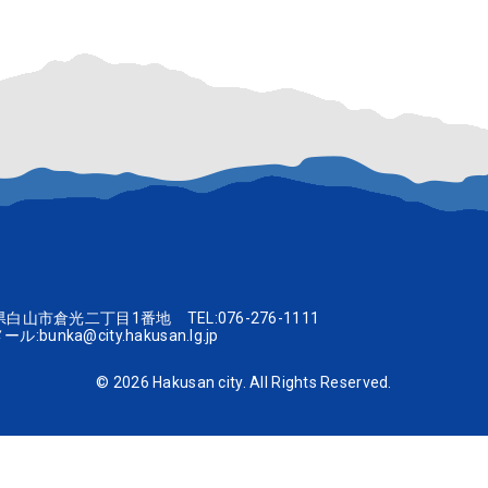
一政記念美術館
告】令和８年度美術館講座「中川一政文集を読む」が始まります！
一政記念美術館
2026前期テーマ展「中川一政の薔薇 描く悦び－晩年作を中心に－」
白山ミュージアムポータルサ
川県白山市倉光二丁目1番地 TEL:
076-276-1111
ール:
bunka@city.hakusan.lg.jp
©
2026 Hakusan city. All Rights Reserved.