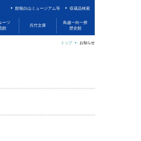
館報白山ミュージアム等
収蔵品検索
ルーツ
鳥越一向一揆
呉竹文庫
流館
歴史館
トップ
お知らせ