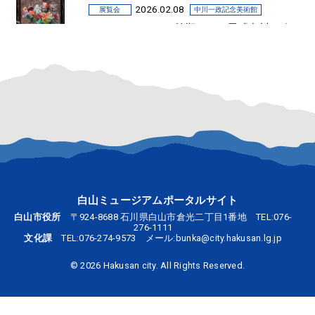
2026.02.08
展覧会
中川一政記念美術館
2026.3.5-8.23 2026前期テーマ展「中川一政
の薔薇 描く悦び－晩年作を中心に－」
白山ミュージアムポータルサイト
白山市役所
〒924-8688 石川県白山市倉光二丁目1番地 TEL:
076-
276-1111
文化課
TEL:
076-274-9573
メール:
bunka@city.hakusan.lg.jp
©
2026 Hakusan city. All Rights Reserved.