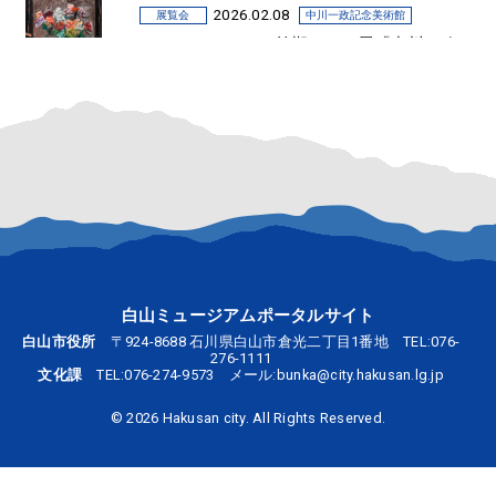
2026.02.08
展覧会
中川一政記念美術館
2026.3.5-8.23 2026前期テーマ展「中川一政
の薔薇 描く悦び－晩年作を中心に－」
白山ミュージアムポータルサイト
白山市役所
〒924-8688 石川県白山市倉光二丁目1番地 TEL:
076-
276-1111
文化課
TEL:
076-274-9573
メール:
bunka@city.hakusan.lg.jp
©
2026 Hakusan city. All Rights Reserved.