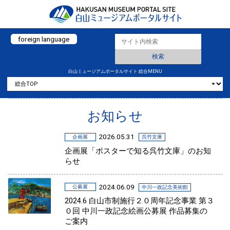
foreign language
白山ミュージアムポータルサイト 総合MENU
お知らせ
2026.05.31
企画展
呉竹文庫
企画展「ポスターで知る呉竹文庫」のお知
らせ
2024.06.09
公募展
中川一政記念美術館
2024.6 白山市制施行２０周年記念事業 第３
０回 中川一政記念絵画公募展 作品募集の
ご案内