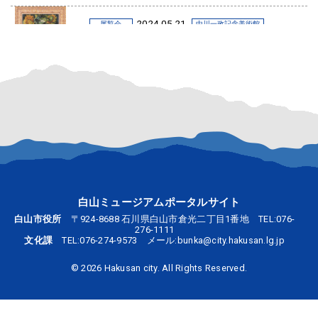
2024.05.21
展覧会
中川一政記念美術館
2024.5.28-9.1 2024夏季テーマ展「中川一政
の向日葵－フォルムとムーヴマン－」
白山ミュージアムポータルサイト
白山市役所
〒924-8688 石川県白山市倉光二丁目1番地 TEL:
076-
276-1111
文化課
TEL:
076-274-9573
メール:
bunka@city.hakusan.lg.jp
©
2026 Hakusan city. All Rights Reserved.