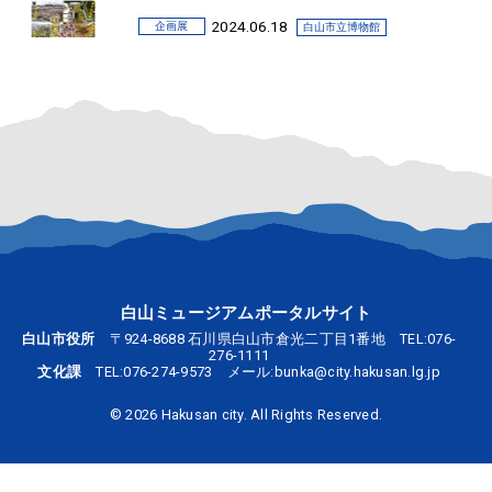
2024.06.18
企画展
白山市立博物館
2024.7.19-8.25 企画展「石川中央都市圏歴
史資料展－江戸時代編－」
2024.05.21
展覧会
中川一政記念美術館
2024.5.28-9.1 2024夏季テーマ展「中川一政
の向日葵－フォルムとムーヴマン－」
白山ミュージアムポータルサイト
白山市役所
〒924-8688 石川県白山市倉光二丁目1番地 TEL:
076-
276-1111
文化課
TEL:
076-274-9573
メール:
bunka@city.hakusan.lg.jp
©
2026 Hakusan city. All Rights Reserved.